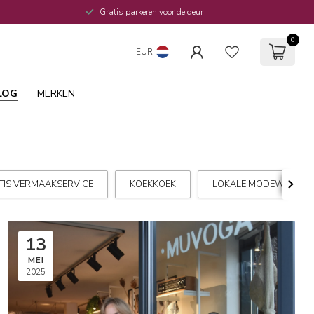
Gratis parkeren voor de deur
0
EUR
LOG
MERKEN
TIS VERMAAKSERVICE
KOEKKOEK
LOKALE MODEWINKEL
13
MEI
2025