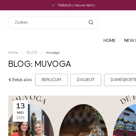
Wekelijks nieuwe items
HOME
NEW 
Home
/
BLOG
/
muvoga
BLOG: MUVOGA
Bekijk alles
BERLICUM
DAGJEUIT
DAMESBOETI
13
MEI
2025