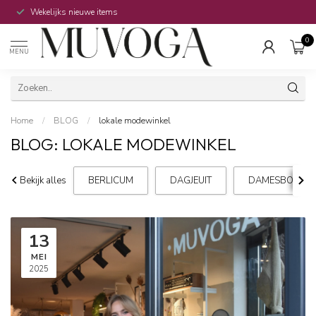
Wekelijks nieuwe items
0
MENU
Home
/
BLOG
/
lokale modewinkel
BLOG: LOKALE MODEWINKEL
Bekijk alles
BERLICUM
DAGJEUIT
DAMESBOETIEK
13
MEI
2025