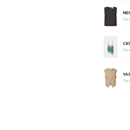
NEO
Op v
CKS
Op v
YAS
Op v