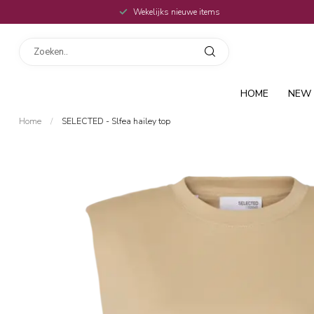
Wekelijks nieuwe items
HOME
NEW 
Home
/
SELECTED - Slfea hailey top