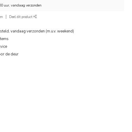
.00 uur, vandaag verzonden
en
Deel dit product
steld, vandaag verzonden (m.u.v. weekend)
items
vice
oor de deur