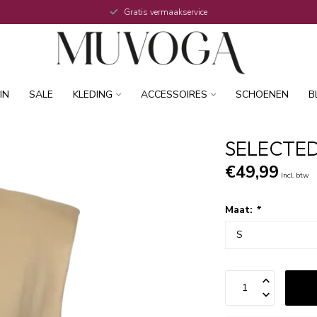
Gratis vermaakservice
IN
SALE
KLEDING
ACCESSOIRES
SCHOENEN
B
SELECTED
€49,99
Incl. btw
Maat:
*