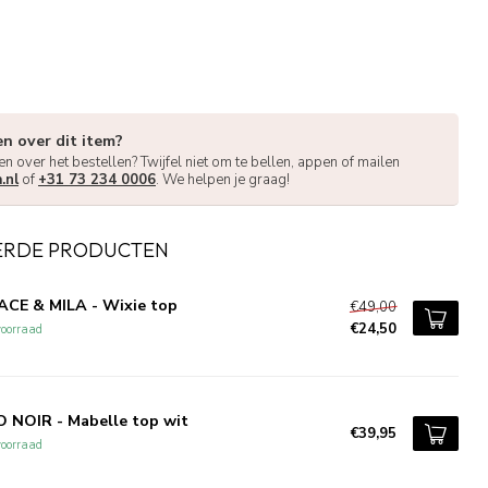
en over dit item?
en over het bestellen? Twijfel niet om te bellen, appen of mailen
.nl
of
+31 73 234 0006
. We helpen je graag!
ERDE PRODUCTEN
CE & MILA - Wixie top
€49,00
€24,50
oorraad
 NOIR - Mabelle top wit
€39,95
oorraad