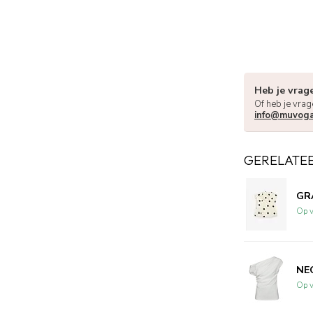
Heb je vrag
Of heb je vrag
info@muvoga
GERELATE
GRA
Op v
NEO
Op v