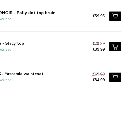
NOIR - Polly dot top bruin
€59,95
oorraad
 - Slacy top
€79,99
€39,99
oorraad
 - Yascamia waistcoat
€69,99
€34,99
oorraad