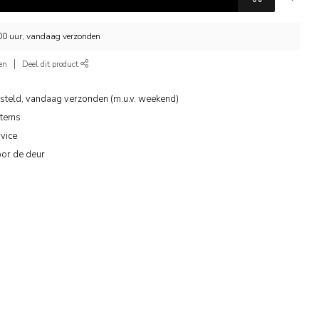
.00 uur, vandaag verzonden
en
Deel dit product
steld, vandaag verzonden (m.u.v. weekend)
items
vice
oor de deur