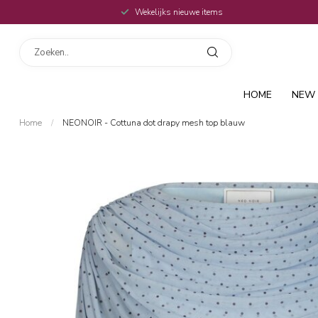
Wekelijks nieuwe items
HOME
NEW 
Home
/
NEONOIR - Cottuna dot drapy mesh top blauw