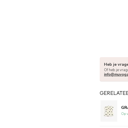
Heb je vrag
Of heb je vrag
info@muvoga
GERELATE
GRA
Op v