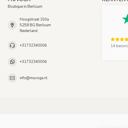
Boutique in Berlicum
Hoogstraat 150a
5258 BG Berlicum
Nederland
+31732340006
14 beoord
+31732340006
info@muvoga.nl