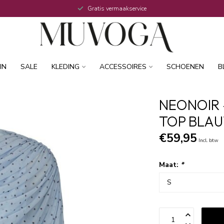
Gratis vermaakservice
IN
SALE
KLEDING
ACCESSOIRES
SCHOENEN
B
NEONOIR 
TOP BLA
€59,95
Incl. btw
Maat:
*