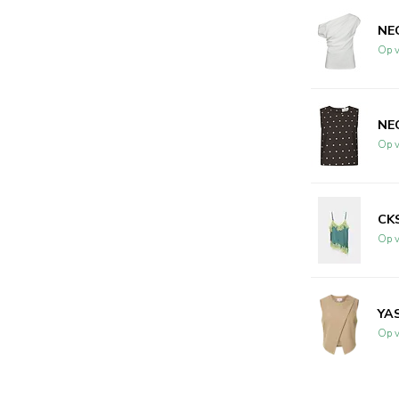
NEO
Op v
NEO
Op v
CKS
Op v
YAS
Op v