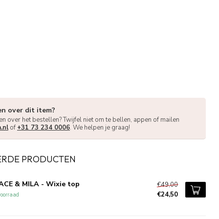
en over dit item?
en over het bestellen? Twijfel niet om te bellen, appen of mailen
.nl
of
+31 73 234 0006
. We helpen je graag!
ERDE PRODUCTEN
CE & MILA - Wixie top
€49,00
€24,50
oorraad