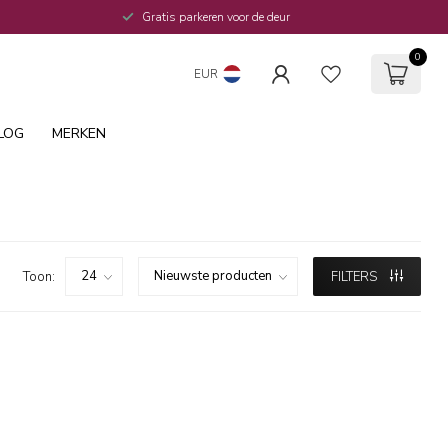
Gratis parkeren voor de deur
0
EUR
LOG
MERKEN
Toon:
FILTERS